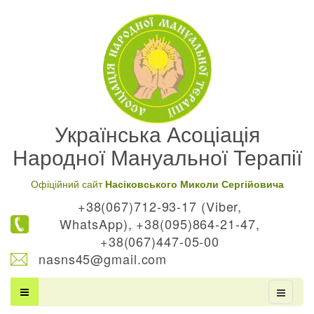
Українська Асоціація
Народної Мануальної Терапії
Офіційний сайт
Насіковського Миколи Сергійовича
+38(067)712-93-17 (Viber,
WhatsApp), +38(095)864-21-47,
+38(067)447-05-00
nasns45@gmail.com